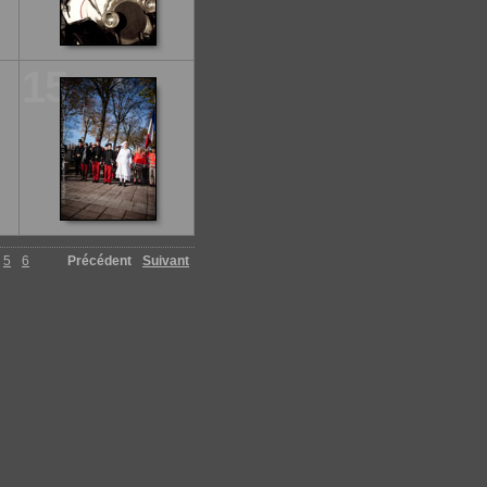
15
5
6
Précédent
Suivant