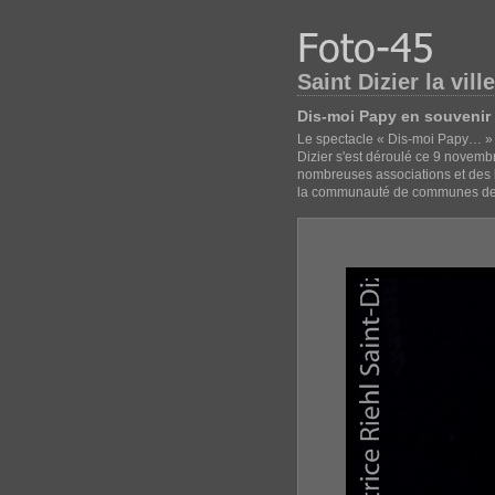
Saint Dizier la vill
Dis-moi Papy en souvenir 
Le spectacle « Dis-moi Papy… » o
Dizier s'est déroulé ce 9 novembr
nombreuses associations et des 
la communauté de communes de re